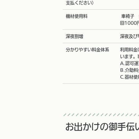
支払ください）
機材使用料
車椅子 
回1000
深夜割増
深夜及び
分かりやすい料金体系
利用料金
います。
A.認可
B.介助
C.器材
お出かけの御手伝